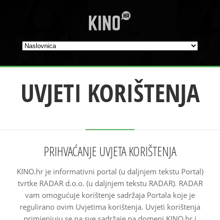
UVJETI KORIŠTENJA
PRIHVAĆANJE UVJETA KORIŠTENJA
KINO.hr je informativni portal (u daljnjem tekstu Portal)
tvrtke RADAR d.o.o. (u daljnjem tekstu RADAR). RADAR
vam omogućuje korištenje sadržaja Portala koje je
regulirano ovim Uvjetima korištenja. Uvjeti korištenja
primjenjuju se na sve sadržaje na domeni KINO.hr i