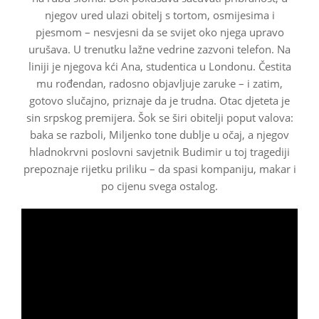
njegov ured ulazi obitelj s tortom, osmijesima i
pjesmom – nesvjesni da se svijet oko njega upravo
urušava. U trenutku lažne vedrine zazvoni telefon. Na
liniji je njegova kći Ana, studentica u Londonu. Čestita
mu rođendan, radosno objavljuje zaruke – i zatim,
gotovo slučajno, priznaje da je trudna. Otac djeteta je
sin srpskog premijera. Šok se širi obitelji poput valova:
baka se razboli, Miljenko tone dublje u očaj, a njegov
hladnokrvni poslovni savjetnik Budimir u toj tragediji
prepoznaje rijetku priliku – da spasi kompaniju, makar i
po cijenu svega ostalog.