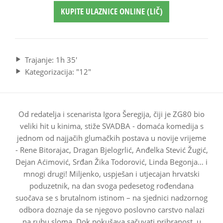
KUPITE ULAZNICE ONLINE (LIČ)
Trajanje: 1h 35'
Kategorizacija: "12"
Od redatelja i scenarista Igora Šeregija, čiji je ZG80 bio
veliki hit u kinima, stiže SVADBA - domaća komedija s
jednom od najjačih glumačkih postava u novije vrijeme
- Rene Bitorajac, Dragan Bjelogrlić, Anđelka Stević Žugić,
Dejan Aćimović, Srđan Žika Todorović, Linda Begonja… i
mnogi drugi! Miljenko, uspješan i utjecajan hrvatski
poduzetnik, na dan svoga pedesetog rođendana
suočava se s brutalnom istinom – na sjednici nadzornog
odbora doznaje da se njegovo poslovno carstvo nalazi
na rubu sloma. Dok pokušava sačuvati pribranost, u