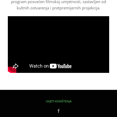
program posvećen filmskoj umjetnosti, sastavljen od
kultnih ostvarenja i pretpremijernih projekcija.
UVJETI KORIŠTENJA