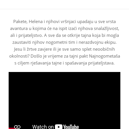
Pakete, Helena i njihovi vršnjaci upadaju u sve vrsta
avantura u kojima će na ispit izaći njihova snalažljivost,
ali i prijateljstvo. A sve da se otkrije tajna koja bi mogla
zaustaviti njihov nogometni tim i nerazdvojnu ekipu.
Jesu li žrtve zavjere ili je sve samo splet neoobičnih
okolnosti? Došlo je vrijeme za tajni pakt Najnogometaša
s ciljem rješavanja tajne i spašavanja prijateljstava.