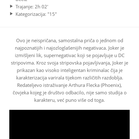
Trajanje: 2h 02'
Kategorizacija: "15"
Ovo je neispričana, samostalna priča o jednom od
najpoznatijih i najozloglašenijih negativaca. Joker je
izmišljeni lik, supernegativac koji se pojavljuje u DC
stripovima. Kroz svoja stripovska pojavljivanja, Joker je
prikazan kao visoko inteligentan kriminalac čija je
karakterizacija varirala tijekom različitih razdoblja.
Redateljevo istraživanje Arthura Flecka (Phoenix),
čovjeka kojeg je društvo odbacilo, nije samo studija o
karakteru, već puno više od toga.