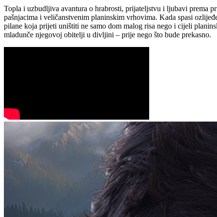
Topla i uzbudljiva avantura o hrabrosti, prijateljstvu i ljubavi prem
pašnjacima i veličanstvenim planinskim vrhovima. Kada spasi ozlijeđeno
pilane koja prijeti uništiti ne samo dom malog risa nego i cijeli plan
mladunče njegovoj obitelji u divljini – prije nego što bude prekasno.