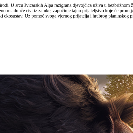
a prirodi. U srcu švicarskih Alpa razigrana djevojčica uživa u bezbrižn
 mladunče risa iz zamke, započinje tajno prijateljstvo koje će promijen
inski ekosustav. Uz pomoć svoga vjernog prijatelja i hrabrog planinskog