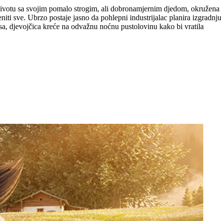
om životu sa svojim pomalo strogim, ali dobronamjernim djedom, okružena
iti sve. Ubrzo postaje jasno da pohlepni industrijalac planira izgradnj
 psa, djevojčica kreće na odvažnu noćnu pustolovinu kako bi vratila