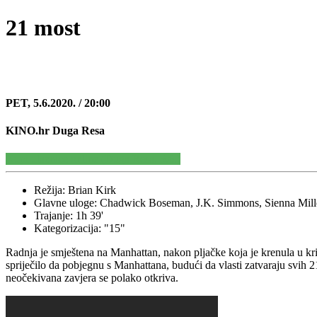
21 most
PET, 5.6.2020. / 20:00
KINO.hr Duga Resa
Kupi ulaznice online (Duga Resa, 5.6.)
Režija: Brian Kirk
Glavne uloge: Chadwick Boseman, J.K. Simmons, Sienna Mill
Trajanje: 1h 39'
Kategorizacija: "15"
Radnja je smještena na Manhattan, nakon pljačke koja je krenula u k
spriječilo da pobjegnu s Manhattana, budući da vlasti zatvaraju svih 21
neočekivana zavjera se polako otkriva.