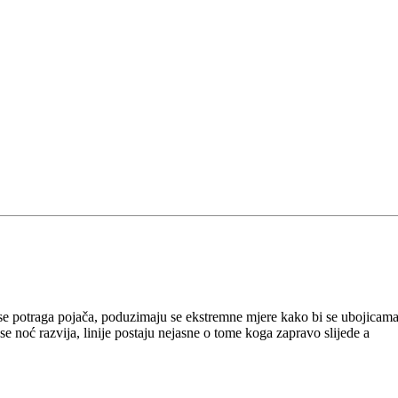
se potraga pojača, poduzimaju se ekstremne mjere kako bi se ubojicam
se noć razvija, linije postaju nejasne o tome koga zapravo slijede a